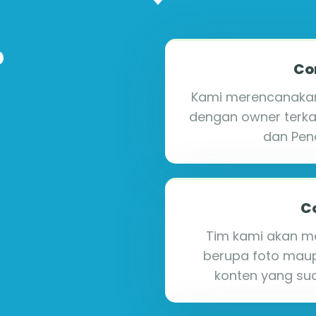
?
Co
Kami merencanakan 
dengan owner terka
dan Pene
C
Tim kami akan m
berupa foto mau
konten yang sud