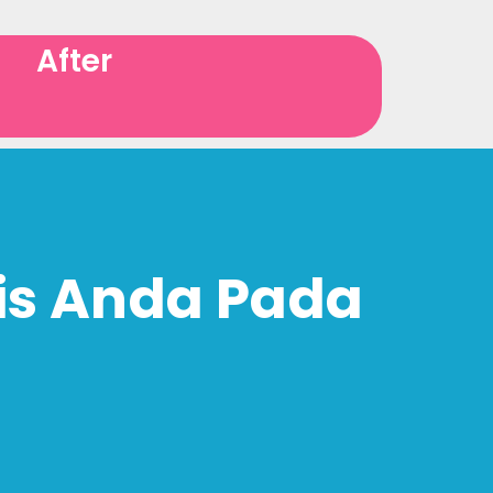
After
is Anda Pada