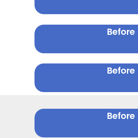
Before
Before
Before