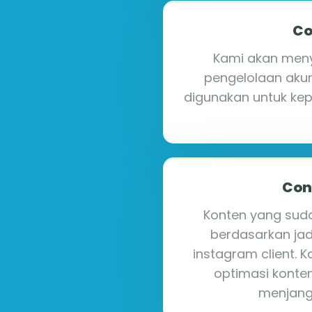
Co
Kami akan menya
pengelolaan akun
digunakan untuk kep
Con
Konten yang suda
berdasarkan ja
instagram client. 
optimasi konten
menjangk