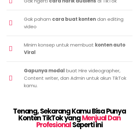
Gak ngerti
cara narik audiens
di TikTok
Gak paham
cara buat konten
dan editing
video
Minim konsep untuk membuat
konten auto
Viral
Gapunya modal
buat Hire videographer,
Content writer, dan Admin untuk akun TikTok
kamu.
Tenang, Sekarang Kamu Bisa Punya
Konten TikTok yang
Menjual Dan
Profesional
Seperti ini