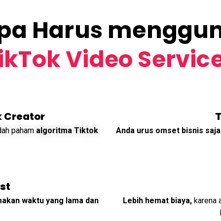
pa Harus menggu
ikTok Video Servic
k Creator
T
udah paham
algoritma Tiktok
Anda urus omset bisnis saja
st
akan waktu yang lama dan
Lebih hemat biaya,
karena a