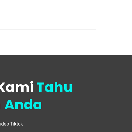
Kami
Tahu
 Anda
video Tiktok