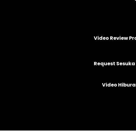
Video Review P
Request Sesuka 
Video Hibur