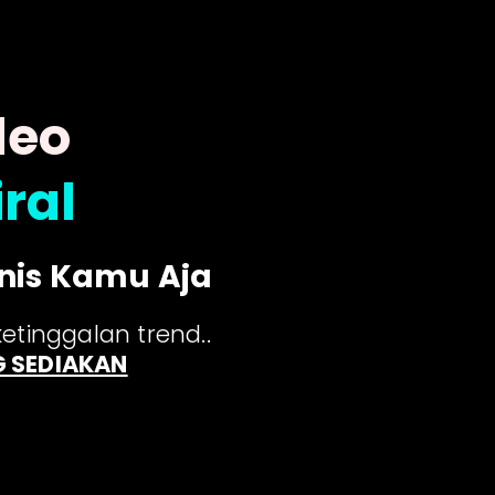
deo
ral
nis Kamu Aja
ketinggalan trend..
G SEDIAKAN