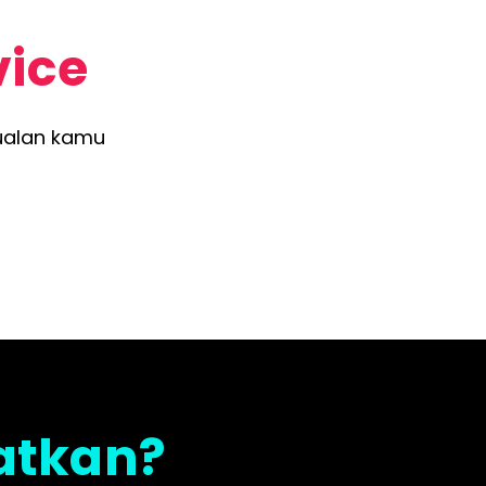
vice
ualan kamu
atkan?