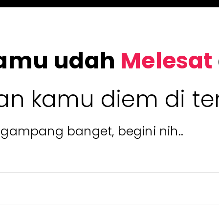
kamu udah
Melesat
an kamu diem di t
k gampang banget, begini nih..