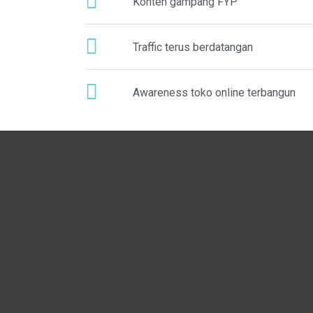
Konten gampang FYP
Traffic terus berdatangan
Awareness toko online terbangun