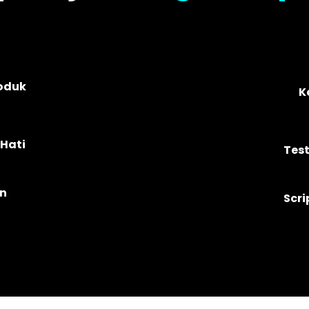
roduk
K
Hati
Tes
an
Scri