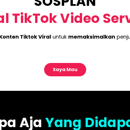
SOSPLAN
al TikTok Video Ser
Konten Tiktok Viral
untuk
memaksimalkan
penj
Saya Mau
Apa Aja
Yang Didap