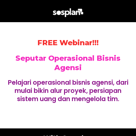
FREE Webinar!!!
Seputar Operasional​ Bisnis
Agensi
Pelajari operasional bisnis agensi, dari
mulai bikin alur proyek, persiapan
sistem uang dan mengelola tim.