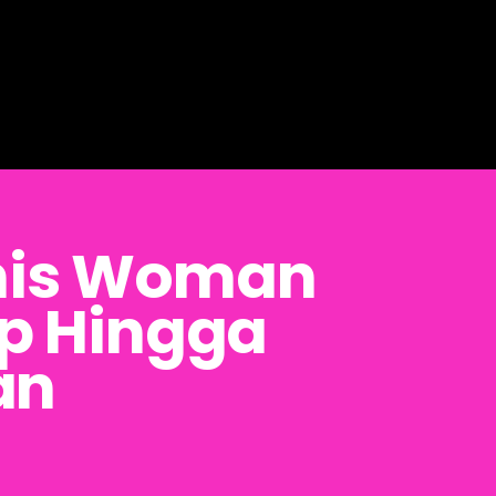
nis Woman
ep Hingga
an