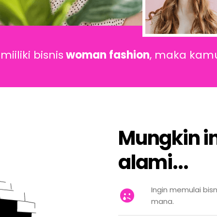
iliki bisnis
woman fashion
, maka ka
Mungkin i
alami...​
Ingin memulai bis
mana.