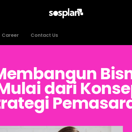
Career
Contact Us
Membangun Bis
Mulai dari Kons
trategi Pemasar