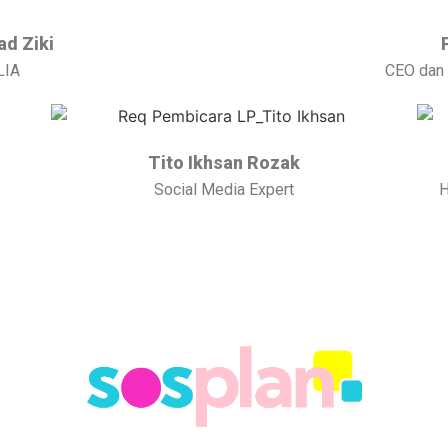
ad Ziki
LIA
CEO dan 
Tito Ikhsan Rozak
Social Media Expert
H