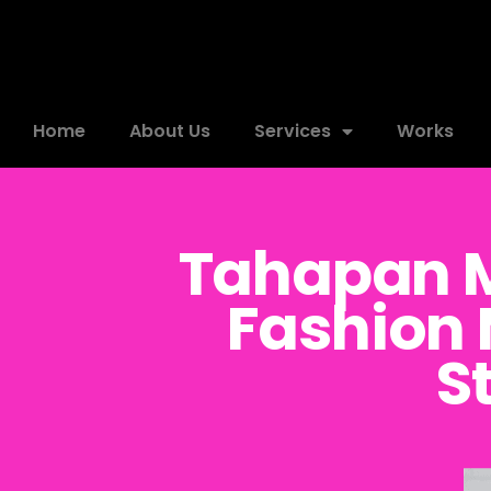
Home
About Us
Services
Works
Tahapan 
Fashion 
S