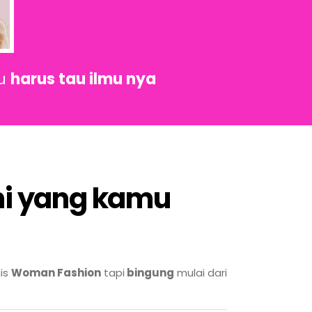
mu
harus tau ilmu nya
ni yang kamu
nis
Woman Fashion
tapi
bingung
mulai dari